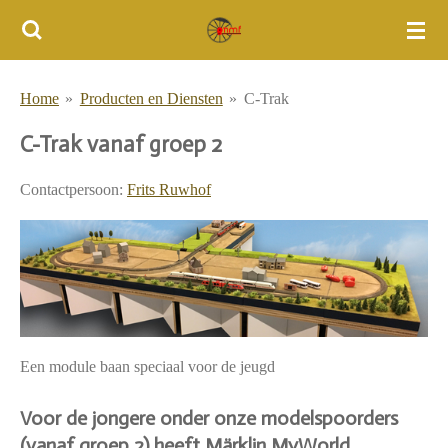
Ga
direct
naar
Home
»
Producten en Diensten
»
C-Trak
de
hoofdinhoud
C-Trak vanaf groep 2
Contactpersoon:
Frits Ruwhof
Een module baan speciaal voor de jeugd
Voor
de jongere onder onze modelspoorders
(vanaf groep 2) heeft Märklin MyWorld