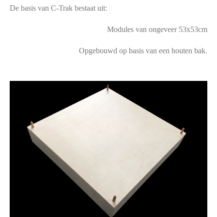
De basis van C-Trak bestaat uit:
Modules van ongeveer 53x53cm
Opgebouwd op basis van een houten bak.