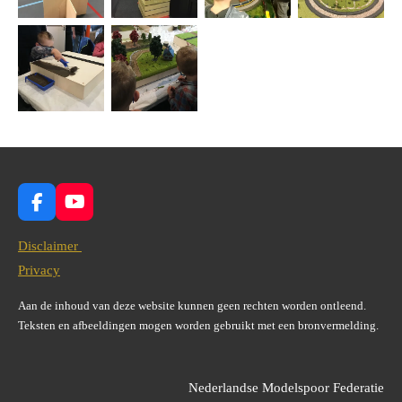
F
Y
a
o
c
u
Disclaimer
e
T
Privacy
b
u
o
b
Aan de inhoud van deze website kunnen geen rechten worden ontleend.
o
e
Teksten en afbeeldingen mogen worden gebruikt met een bronvermelding.
k
Nederlandse Modelspoor Federatie